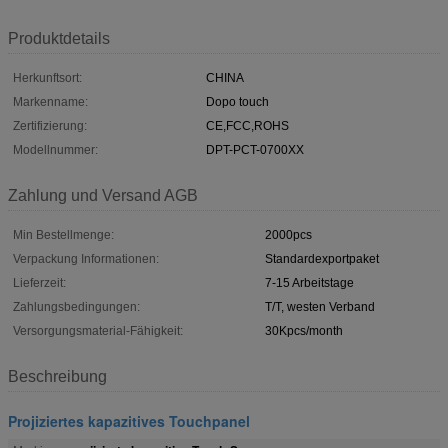
Produktdetails
Herkunftsort:
CHINA
Markenname:
Dopo touch
Zertifizierung:
CE,FCC,ROHS
Modellnummer:
DPT-PCT-0700XX
Zahlung und Versand AGB
Min Bestellmenge:
2000pcs
Verpackung Informationen:
Standardexportpaket
Lieferzeit:
7-15 Arbeitstage
Zahlungsbedingungen:
T/T, westen Verband
Versorgungsmaterial-Fähigkeit:
30Kpcs/month
Beschreibung
Projiziertes kapazitives Touchpanel