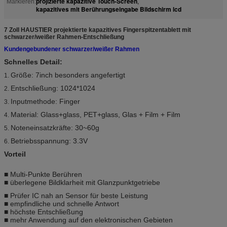
projizierte kapazitive Touch-Screen
Markieren:
,
kapazitives mit Berührungseingabe Bildschirm lcd
7 Zoll HAUSTIER projektierte kapazitives Fingerspitzentablett mit
schwarzer/weißer Rahmen-Entschließung
Kundengebundener schwarzer/weißer Rahmen
Schnelles Detail:
Größe: 7inch besonders angefertigt
1.
Entschließung: 1024*1024
2.
Inputmethode: Finger
3.
Material: Glass+glass, PET+glass, Glas + Film + Film
4.
Noteneinsatzkräfte: 30~60g
5.
Betriebsspannung: 3.3V
6.
Vorteil
■ Multi-Punkte Berühren
■ überlegene Bildklarheit mit Glanzpunktgetriebe
■ Prüfer IC nah an Sensor für beste Leistung
■ empfindliche und schnelle Antwort
■ höchste Entschließung
■ mehr Anwendung auf den elektronischen Gebieten