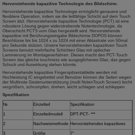
Hervorstehende kapazitive Technologie des Bildschirm-
Hervorstehende kapazitive Technologie ermöglicht genauere und
flexiblere Operation, indem sie die leitfähige Schicht auf dem Touch
Screen ätzt. Hervorstehende kapazitive Technologie (PCT) ist eine
robustere Lösung gegen widerstrebende Notentechnologie, da
Oberschicht PCTS vom Glas hergestellt wird. Hervorstehende
kapazitive mit Berührungseingabe Bildschirme DOPOS können
Beschlüsse bis bis 1024 x zu 1024 mit einer Abtastrate von 50mal
pro Sekunde stützen. Unsere hervorstehenden kapazitiven Touch
Screens benutzt mehrfache Schichten Glas mit optischer
Laminierung im Montageverfahren. Dieses macht den PCT-Touch
Screen das gleiche touchness wie ausgeglichenes Glas, das gegen
Schock und Auswirkung stehen könnte.
Hervorstehende kapazitive Fingerspitzentablette werden mit
Hochleistung IC eingebettet und Benutzer können die Seiten wegen
der Multinote Gestenunterstützung (multi NotenTouch Screen) leicht
vergrößern, schrumpfen, drehen, leicht schlagen und schleppen.
Spezifikation
№
Einzelteil
Spezifikation
1
Einzelteilmodell
DPT-PCT- ***
2
Nachweismethode
Hervorstehendes kapazitives
3
Größe
7"