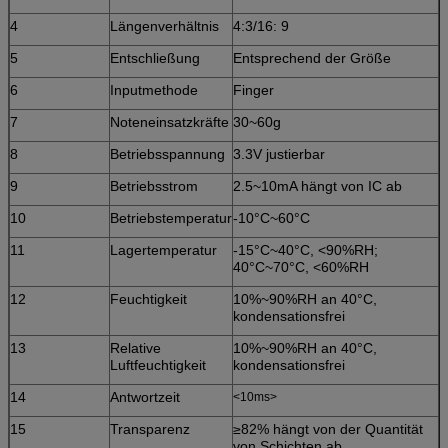
4
Längenverhältnis
4:3/16: 9
5
Entschließung
Entsprechend der Größe
6
Inputmethode
Finger
7
Noteneinsatzkräfte
30~60g
8
Betriebsspannung
3.3V justierbar
9
Betriebsstrom
2.5~10mA hängt von IC ab
10
Betriebstemperatur
-10°C~60°C
11
Lagertemperatur
-15°C~40°C, <90%RH;
40°C~70°C, <60%RH
12
Feuchtigkeit
10%~90%RH an 40°C,
kondensationsfrei
13
Relative
10%~90%RH an 40°C,
Luftfeuchtigkeit
kondensationsfrei
14
Antwortzeit
<10ms>
15
Transparenz
≥82% hängt von der Quantität
von Schichten ab