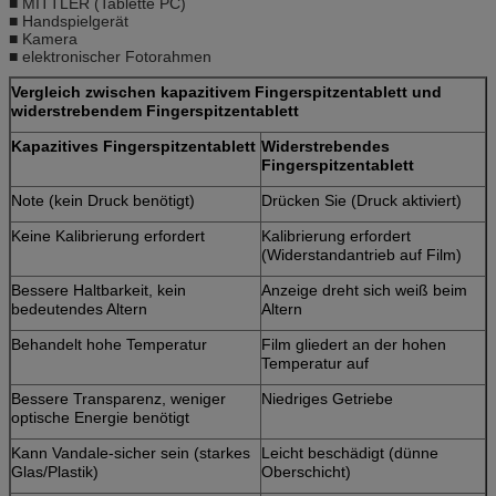
■ MITTLER (Tablette PC)
■ Handspielgerät
■ Kamera
■ elektronischer Fotorahmen
Vergleich zwischen kapazitivem Fingerspitzentablett und
widerstrebendem Fingerspitzentablett
Kapazitives Fingerspitzentablett
Widerstrebendes
Fingerspitzentablett
Note (kein Druck benötigt)
Drücken Sie (Druck aktiviert)
Keine Kalibrierung erfordert
Kalibrierung erfordert
(Widerstandantrieb auf Film)
Bessere Haltbarkeit, kein
Anzeige dreht sich weiß beim
bedeutendes Altern
Altern
Behandelt hohe Temperatur
Film gliedert an der hohen
Temperatur auf
Bessere Transparenz, weniger
Niedriges Getriebe
optische Energie benötigt
Kann Vandale-sicher sein (starkes
Leicht beschädigt (dünne
Glas/Plastik)
Oberschicht)