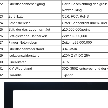
22
Oberflächenbeseitigung
Harte Beschichtung des grelle
Newton-Ring
23
Zertifikate
CER, FCC, RoHS
24
Arbeitsbereich
Unter Sonnenlicht Innen- und 
25
Stift, der das Leben schlägt
≥10,000,000/point
26
Stift-gleitende Haltbarkeit
Zeiten ≥500,000
27
Finger-Notenleben
Zeiten ≥35,000,000
28
Oberflächenwiderstand
30Ω~350Ω
29
Isolationswiderstand
≥20MΩ @ DC 25V
30
Linearitäten
≤7%
31
X.Y-Widerstand
30Ω~350Ω entsprechend der
32
Garantie
1-jährig