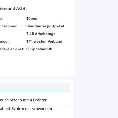
Versand AGB:
e:
10pcs
rmationen:
Standardexportpaket
7-15 Arbeitstage
ungen:
T/T, westen Verband
ial-Fähigkeit:
60Kpcs/month
ouch Screen mit 4 Drähten
tablett-Schirm mit schwarzem