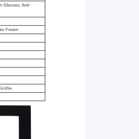
n Glanzes; Anti-
im Freien
 Größe