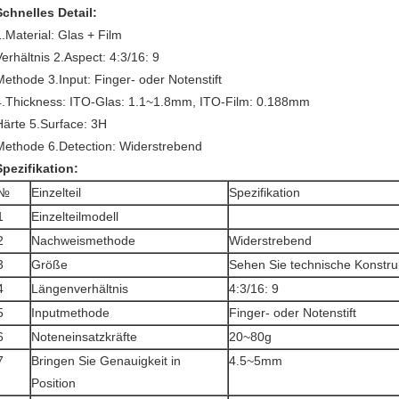
Schnelles Detail:
1.Material: Glas + Film
Verhältnis 2.Aspect: 4:3/16: 9
Methode 3.Input: Finger- oder Notenstift
4.Thickness: ITO-Glas: 1.1~1.8mm, ITO-Film: 0.188mm
Härte 5.Surface: 3H
Methode 6.Detection: Widerstrebend
Spezifikation:
№
Einzelteil
Spezifikation
1
Einzelteilmodell
2
Nachweismethode
Widerstrebend
3
Größe
Sehen Sie technische Konstru
4
Längenverhältnis
4:3/16: 9
5
Inputmethode
Finger- oder Notenstift
6
Noteneinsatzkräfte
20~80g
7
Bringen Sie Genauigkeit in
4.5~5mm
Position