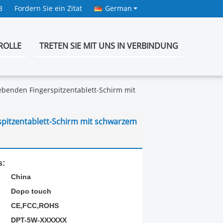
8
Fordern Sie ein Zitat
German
ROLLE
TRETEN SIE MIT UNS IN VERBINDUNG
ebenden Fingerspitzentablett-Schirm mit
spitzentablett-Schirm mit schwarzem
s:
China
Dopo touch
CE,FCC,ROHS
DPT-5W-XXXXXX