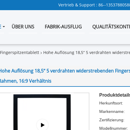
Vertrieb & Support :
86--1353788058
E
ÜBER UNS
FABRIK-AUSFLUG
QUALITÄTSKONT
Fingerspitzentablett
Hohe Auflösung 18,5“ 5 verdrahten widerstr
Hohe Auflösung 18,5“ 5 verdrahten widerstrebenden Finger
Rahmen, 16:9 Verhältnis
Produktdetail
Herkunftsort:
Markenname:
Zertifizierung:
Modellnummer: