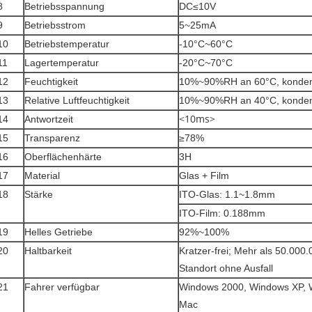
8
Betriebsspannung
DC≤10V
9
Betriebsstrom
5~25mA
10
Betriebstemperatur
-10°C~60°C
11
Lagertemperatur
-20°C~70°C
12
Feuchtigkeit
10%~90%RH an 60°C, kondens
13
Relative Luftfeuchtigkeit
10%~90%RH an 40°C, kondens
14
Antwortzeit
<10ms>
15
Transparenz
≥78%
16
Oberflächenhärte
3H
17
Material
Glas + Film
18
Stärke
ITO-Glas: 1.1~1.8mm
ITO-Film: 0.188mm
19
Helles Getriebe
92%~100%
20
Haltbarkeit
Kratzer-frei; Mehr als 50.000
Standort ohne Ausfall
21
Fahrer verfügbar
Windows 2000, Windows XP, W
Mac