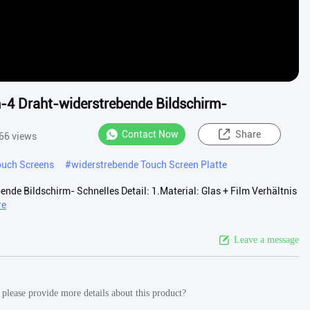
m-4 Draht-widerstrebende Bildschirm-
Contact Now
Share
66 views
ouch Screens
#
widerstrebende Touch Screen Platte
nde Bildschirm- Schnelles Detail: 1.Material: Glas + Film Verhältnis
re
Leave a message
lease provide more details about this product?