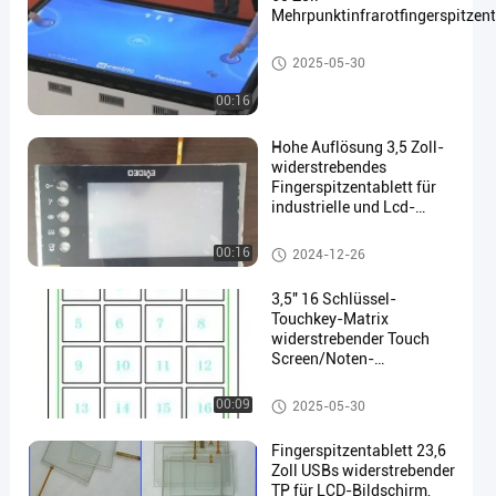
Mehrpunktinfrarotfingerspitzent
Widerstrebendes Fingerspitzentablett
2025-05-30
00:16
Hohe Auflösung 3,5 Zoll-
widerstrebendes
Fingerspitzentablett für
industrielle und Lcd-
Maschine
Widerstrebendes Fingerspitzen
00:16
2024-12-26
tablett
3,5" 16 Schlüssel-
Touchkey-Matrix
widerstrebender Touch
Screen/Noten-
Bildschirmanzeige-Platte
Widerstrebendes Fingerspitzen
00:09
2025-05-30
tablett
Fingerspitzentablett 23,6
Zoll USBs widerstrebender
TP für LCD-Bildschirm,