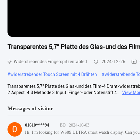
Transparentes 5,7" Platte des Glas-und des Fil
Widerstrebendes Fingerspitzentablett
2024-12-26
#
widerstrebender Touch Screen mit 4 Drähten
#
widerstrebende T
Transparentes 5,7" Platte des Glas-und des Film-4 Draht-widerstrebe
2.Aspect: 4:3 Methode 3.Input: Finger- oder Notenstift 4...
View Mo
Messages of visitor
01610****94
BD
2024-10-03
0
Hi, I'm looking for WS09 ULTRA smart watch display. Can you p