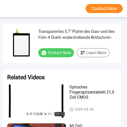
Contact Now
Transparentes 5,7" Platte des Glas-und des
Film-4 Draht-widerstrebende Bildschirm-
Contact Now
Learn More
Related Videos
Optisches
Fingerspitzentablett 21,5
Zoll CMOS
Widerstrebendes Fingerspitzen
2025-05-30
tablett
00:12
60 Zoll-