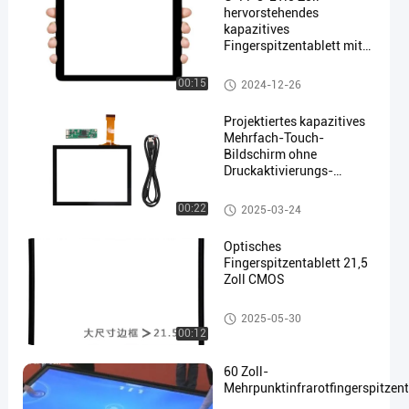
hervorstehendes
kapazitives
Fingerspitzentablett mit
I2C-Schnittstelle, Lcd-
Touch Screen Platte
Projiziertes kapazitives Touch
00:15
2024-12-26
panel
Projektiertes kapazitives
Mehrfach-Touch-
Bildschirm ohne
Druckaktivierungs-
Schnittstelle
USB/RS232/I2C
Projiziertes kapazitives Touch
00:22
2025-03-24
panel
Optisches
Fingerspitzentablett 21,5
Zoll CMOS
Widerstrebendes Fingerspitzen
2025-05-30
tablett
00:12
60 Zoll-
Mehrpunktinfrarotfingerspitzent