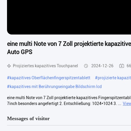
eine multi Note von 7 Zoll projektierte kapazitiv
Auto GPS
Projiziertes kapazitives Touchpanel
2024-12-26
66
#
kapazitives Oberflächenfingerspitzentablett
#
projizierte kapaz
#
kapazitives mit Berührungseingabe Bildschirm lcd
eine multi Note von 7 Zoll projektierte kapazitives Fingerspitzentab
7inch besonders angefertigt 2. Entschließung: 1024*1024 3. ...
Vie
Messages of visitor