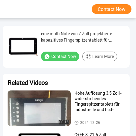
Contact Now
eine multi Note von 7 Zoll projektierte
kapazitives Fingerspitzentablett für
intelligentes Haus und Auto GPS
Contact Now
Learn More
Related Videos
Hohe Auflösung 3,5 Zoll-
widerstrebendes
Fingerspitzentablett für
industrielle und Lcd-
Maschine
Widerstrebendes Fingerspitzen
00:16
2024-12-26
tablett
G+FF 8-21.5 Zoll