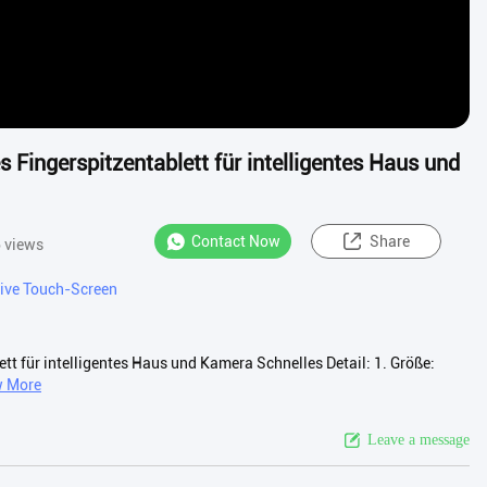
es Fingerspitzentablett für intelligentes Haus und
Contact Now
Share
 views
itive Touch-Screen
lett für intelligentes Haus und Kamera Schnelles Detail: 1. Größe:
w More
Leave a message