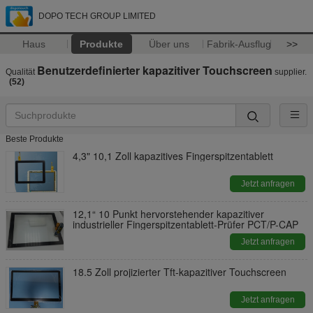
DOPO TECH GROUP LIMITED
Haus
Produkte
Über uns
Fabrik-Ausflug
>>
Benutzerdefinierter kapazitiver Touchscreen
Qualität
supplier.
(52)
Beste Produkte
4,3" 10,1 Zoll kapazitives Fingerspitzentablett
Jetzt anfragen
12,1“ 10 Punkt hervorstehender kapazitiver
industrieller Fingerspitzentablett-Prüfer PCT/P-CAP
Jetzt anfragen
18.5 Zoll projizierter Tft-kapazitiver Touchscreen
Jetzt anfragen