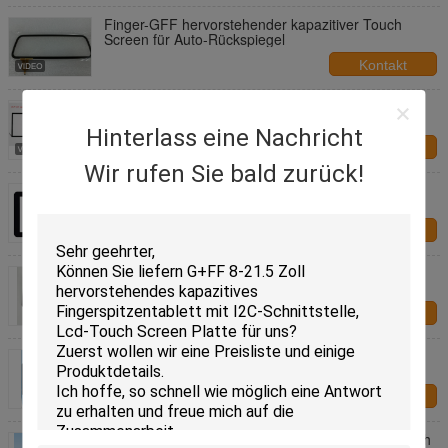
Finger-GFF hervorstehender kapazitiver Touch
Screen für Auto-Rückspiegel
Kontakt
Hervorstehender kapazitiver Touch Screen G + G
oder G + F/F mit der Schnittstelle USBs/I2C
Hinterlass eine Nachricht
Kontakt
Wir rufen Sie bald zurück!
7" kapazitive Platte Touch Screen OCA für G + F/F
oder G + G mit Stiften USBs/I2C
Kontakt
10,1 Zoll projektierte kapazitiven Touch Screen mit
Hafen-multi Note USBs/I2C
Kontakt
8 Zoll hervorstehendes kapazitives
Fingerspitzentablett mit I2C- oder USB-
Schnittstellen-Ersatz
Kontakt
17 Zoll 10 Punkt hervorstehender kapazitiver Touch