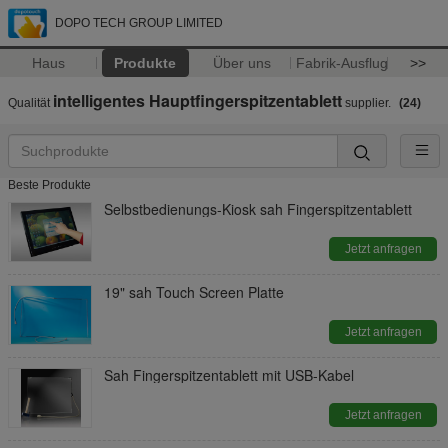
DOPO TECH GROUP LIMITED
Haus
Produkte
Über uns
Fabrik-Ausflug
>>
intelligentes Hauptfingerspitzentablett
Qualität
supplier.
(24)
Beste Produkte
Selbstbedienungs-Kiosk sah Fingerspitzentablett
Jetzt anfragen
19" sah Touch Screen Platte
Jetzt anfragen
Sah Fingerspitzentablett mit USB-Kabel
Jetzt anfragen