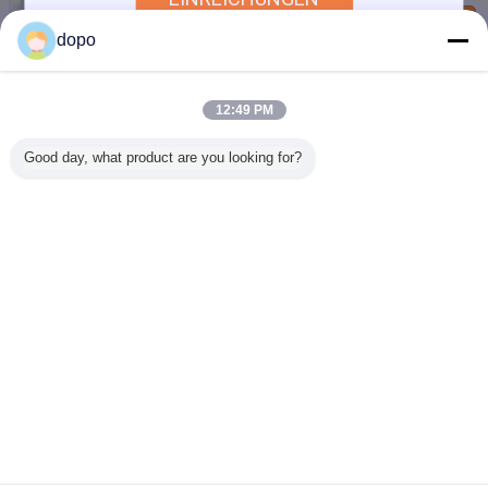
Sicherungsfeld
Kontakt
dopo
Projektor-Anzeigen-große Touch Screen Gremiums-
50-Zoll hohe Macht NANO-HAUSTIER langlebiges
Gut
Kontakt
12:49 PM
HAUSTIER schloss dünner Folien-Spiel-Touch
Good day, what product are you looking for?
Screen 30" NANO für das Berühren von Feldern
unter Glas 20mm
Kontakt
Ändern Sie Sprache
German
Nach Hause
|
Über uns
|
Treten Sie mit uns in Verbindung
|
Sitemap
|
Privacy
Policy
Tischplattenansicht
Copyright © 2012 - 2025 DOPO TECH GROUP LIMITED.
All rights reserved.