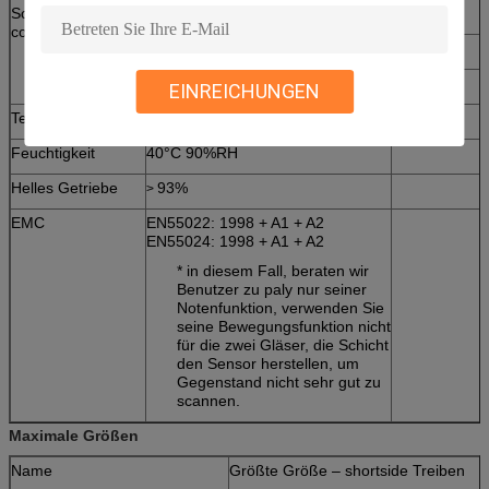
Software
WIN XP, WIN7
compability
MAC (Drittpartei)
Linux (Ubuntu)
EINREICHUNGEN
Temperatur
-20℃ zu 60℃
Feuchtigkeit
40°C 90%RH
Helles Getriebe
93%
>
EMC
EN55022: 1998 + A1 + A2
EN55024: 1998 + A1 + A2
* in diesem Fall, beraten wir
Benutzer zu paly nur seiner
Notenfunktion, verwenden Sie
seine Bewegungsfunktion nicht
für die zwei Gläser, die Schicht
den Sensor herstellen, um
Gegenstand nicht sehr gut zu
scannen.
Maximale Größen
Name
Größte Größe – shortside Treiben