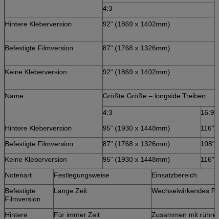
4:3
Hintere Kleberversion
92" (1869 x 1402mm)
Befestigte Filmversion
87" (1768 x 1326mm)
Keine Kleberversion
92" (1869 x 1402mm)
Name
Größte Größe – longside Treiben
4:3
16:9
Hintere Kleberversion
95" (1930 x 1448mm)
116" 
Befestigte Filmversion
87" (1768 x 1326mm)
108" 
Keine Kleberversion
95" (1930 x 1448mm)
116" 
Notenart
Festlegungsweise
Einsatzbereich
Befestigte
Lange Zeit
Wechselwirkendes Pr
Filmversion
Hintere
Für immer Zeit
Zusammen mit rühr