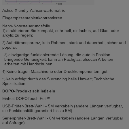
Achse X und y-Achsenwartematrix
Fingerspitzentablettkontrastieren
Nano-Notesteuerungsfolie
strukturieren Sie kompakt, sehr hell, einfaches, auf Glas- oder
1)
arcylic zu regeln;
Auftritttransparenz, kein Rahmen, stark und dauerhaft, sicher und
2)
populär;
einzigartige funktionierende Lösung, die gute in Position
3)
bringende Genauigkeit, kann an Fachglas, alsocan Arbeiten
arbeiten mit Handschuhen;
Keine tragen Maschinerie oder Druckkomponenten, gut;
4)
kein erfolgt durch das Surrending helle Umwelt; Technische
5)
Spezifikation
DOPO-Produkt schließt ein
Einheit DOPOTouch Foil™
USB-Prüfer-Brett-Wahl – 5M verkabeln (andere Längen verfügbar,
die Funktionalität garantiert bis zu 5M)
Serienprüfer-Brett-Wahl - 6M verkabeln (andere Längen verfügbar
auf Anfrage)