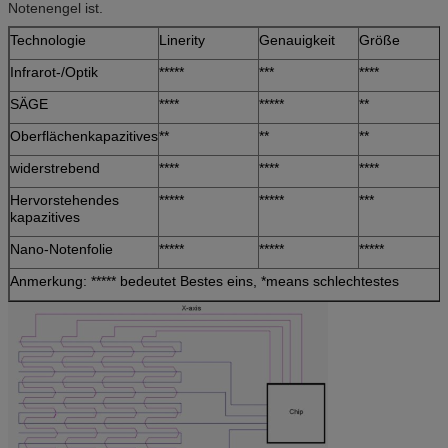
Notenengel ist.
Technologie
Linerity
Genauigkeit
Größe
Infrarot-/Optik
*****
***
****
SÄGE
****
*****
**
Oberflächenkapazitives
**
**
**
widerstrebend
****
****
****
Hervorstehendes
*****
*****
***
kapazitives
Nano-Notenfolie
*****
*****
*****
Anmerkung: ***** bedeutet Bestes eins, *means schlechtestes