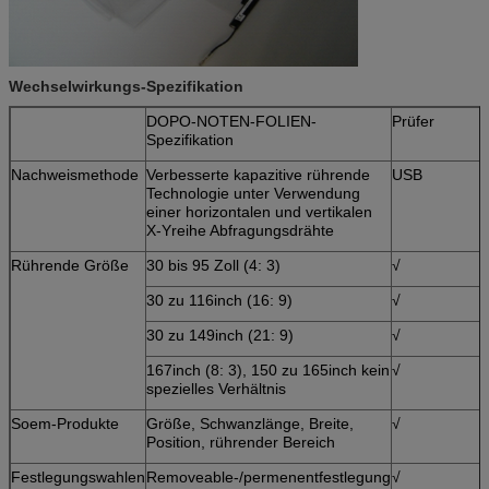
Wechselwirkungs-Spezifikation
DOPO-NOTEN-FOLIEN-
Prüfer
Spezifikation
Nachweismethode
Verbesserte kapazitive rührende
USB
Technologie unter Verwendung
einer horizontalen und vertikalen
X-Yreihe Abfragungsdrähte
Rührende Größe
30 bis 95 Zoll (4: 3)
√
30 zu 116inch (16: 9)
√
30 zu 149inch (21: 9)
√
167inch (8: 3), 150 zu 165inch kein
√
spezielles Verhältnis
Soem-Produkte
Größe, Schwanzlänge, Breite,
√
Position, rührender Bereich
Festlegungswahlen
Removeable-/permenentfestlegung
√