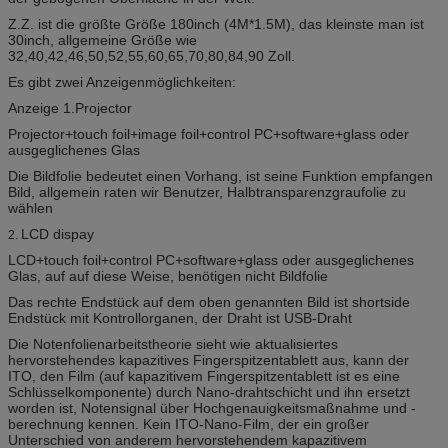
Z.Z. ist die größte Größe 180inch (4M*1.5M), das kleinste man ist
30inch, allgemeine Größe wie
32,40,42,46,50,52,55,60,65,70,80,84,90 Zoll.
Es gibt zwei Anzeigenmöglichkeiten:
Anzeige 1.Projector
Projector+touch foil+image foil+control PC+software+glass oder
ausgeglichenes Glas
Die Bildfolie bedeutet einen Vorhang, ist seine Funktion empfangen
Bild, allgemein raten wir Benutzer, Halbtransparenzgraufolie zu
wählen
LCD dispay
2.
LCD+touch foil+control PC+software+glass oder ausgeglichenes
Glas, auf auf diese Weise, benötigen nicht Bildfolie
Das rechte Endstück auf dem oben genannten Bild ist shortside
Endstück mit Kontrollorganen, der Draht ist USB-Draht
Die Notenfolienarbeitstheorie sieht wie aktualisiertes
hervorstehendes kapazitives Fingerspitzentablett aus, kann der
ITO, den Film (auf kapazitivem Fingerspitzentablett ist es eine
Schlüsselkomponente) durch Nano-drahtschicht und ihn ersetzt
worden ist, Notensignal über Hochgenauigkeitsmaßnahme und -
berechnung kennen. Kein ITO-Nano-Film, der ein großer
Unterschied von anderem hervorstehendem kapazitivem