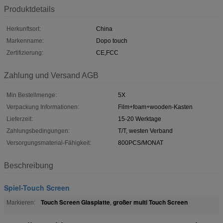
Produktdetails
Herkunftsort:
China
Markenname:
Dopo touch
Zertifizierung:
CE,FCC
Zahlung und Versand AGB
Min Bestellmenge:
5X
Verpackung Informationen:
Film+foam+wooden-Kasten
Lieferzeit:
15-20 Werktage
Zahlungsbedingungen:
T/T, westen Verband
Versorgungsmaterial-Fähigkeit:
800PCS/MONAT
Beschreibung
Spiel-Touch Screen
Touch Screen Glasplatte
großer multi Touch Screen
Markieren:
,