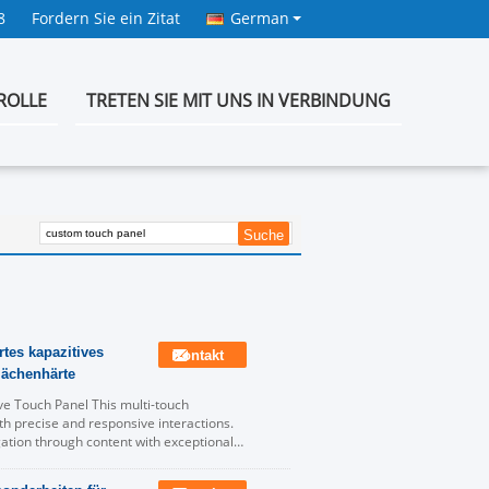
8
Fordern Sie ein Zitat
German
ROLLE
TRETEN SIE MIT UNS IN VERBINDUNG
tes kapazitives
Kontakt
lächenhärte
ve Touch Panel This multi-touch
th precise and responsive interactions.
gation through content with exceptional