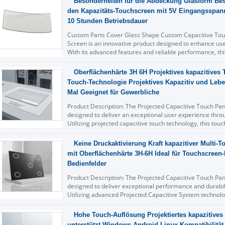
Besonderheiten für die Abdeckung Glasform Bes
den Kapazitäts-Touchscreen mit 5V Eingangsspan
10 Stunden Betriebsdauer
Custom Parts Cover Glass Shape Custom Capacitive Tou
Screen is an innovative product designed to enhance user
With its advanced features and reliable performance, this
wide range of ...
Lesen Sie weiter
Oberflächenhärte 3H 6H Projektives kapazitives
Touch-Technologie Projektives Kapazitiv und Leb
Mal Geeignet für Gewerbliche
Product Description: The Projected Capacitive Touch Pane
designed to deliver an exceptional user experience thro
Utilizing projected capacitive touch technology, this touc
responsive touch capabilitie...
Lesen Sie weiter
Keine Druckaktivierung Kraft kapazitiver Multi-
mit Oberflächenhärte 3H-6H Ideal für Touchscreen
Bedienfelder
Product Description: The Projected Capacitive Touch Pane
designed to deliver exceptional performance and durabili
Utilizing advanced Projected Capacitive System technolog
responsive and accurate ...
Lesen Sie weiter
Hohe Touch-Auflösung Projektiertes kapazitives
unterstützt Windows Android Linux Kompatibilität