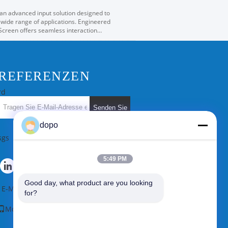
 an advanced input solution designed to
 wide range of applications. Engineered
 Screen offers seamless interaction
REFERENZEN
rd
Senden Sie
dopo
sgs
5:49 PM
Good day, what product are you looking 
E-Mail
|
Seitenverzeichnis
for?
Mobile Seite