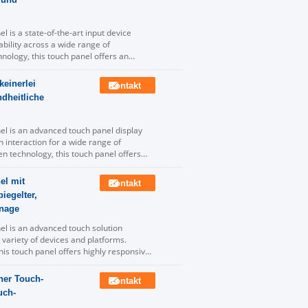
 is a state-of-the-art input device
bility across a wide range of
hnology, this touch panel offers an
keinerlei
Kontakt
dheitliche
el is an advanced touch panel display
 interaction for a wide range of
en technology, this touch panel offers
el mit
Kontakt
iegelter,
gnage
el is an advanced touch solution
 variety of devices and platforms.
his touch panel offers highly responsive
oher Touch-
Kontakt
uch-