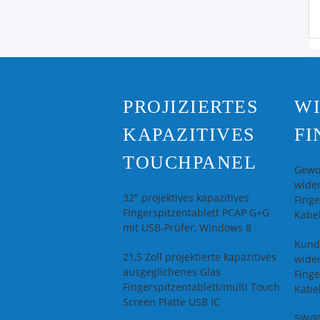
PROJIZIERTES
W
KAPAZITIVES
FI
TOUCHPANEL
Gewoh
wide
32" projektives kapazitives
Finge
Fingerspitzentablett PCAP G+G
Kabel
mit USB-Prüfer, Windows 8
Kund
21,5 Zoll projektierte kapazitives
wide
ausgeglichenes Glas
Finge
Fingerspitzentablett/multi Touch
Kabel
Screen Platte USB IC
5W/8W