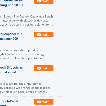
onderheiten für
Kontakt
nung und 00 bis
ch Screen The Custom Capacitive Touch
 interaction with electronic devices.
 touch screen is a perfect solution for a
 Touchpanel mit
Kontakt
ensdauer 000
l is a cutting-edge input device
ugh its advanced touch technology.
h panel display offers precise and
Touch-Bildschirm
Kontakt
-Kioske und
l is a cutting-edge input device
ty across a wide range of applications.
y, this touch panel offers a highly
 Touch-Panel
Kontakt
 und