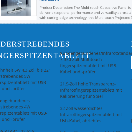
Product Description: The Multi-touch Capacitive Panel is
deliver exceptional performance and versatility across a
with cutting-edge technology, this Multi-touch Projected
through its ...
Lesen Sie weiter
IDERSTREBENDES
Kundengebundenes/InfrarotStanda
NGERSPITZENTABLETT
7-350 Zoll Multitouch
fingerspitzentablett mit USB-
nheit 5W 4,3 Zoll bis 22"
Kabel und -prüfer,
rstrebendes 5W
rspitzentablett mit USB-
21.5-Zoll hohe Transparenz-
 und -prüfer
Infrarotfingerspitzentablett mit
Kalibrierung für Spiel
engebundenes
rstrebendes 4W
32 Zoll wasserdichtes
rspitzentablett mit USB-
Infrarotfingerspitzentablett mit
 und -prüfer
Usb-Kabel, abriebfest
 RTP 4" - 23,6" 5