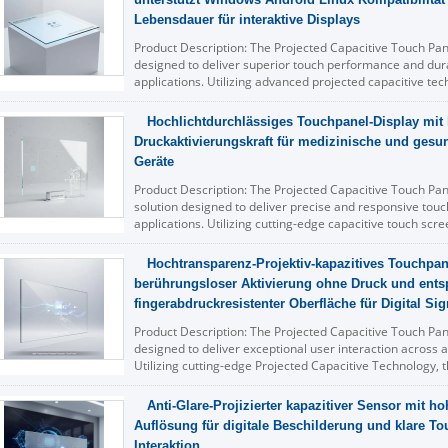
Lebensdauer für interaktive Displays
Product Description: The Projected Capacitive Touch Panel
designed to deliver superior touch performance and dura
applications. Utilizing advanced projected capacitive tec
intuitive and highly ...
Lesen Sie weiter
Hochlichtdurchlässiges Touchpanel-Display mit 
Druckaktivierungskraft für medizinische und gesun
Geräte
Product Description: The Projected Capacitive Touch Pan
solution designed to deliver precise and responsive touch
applications. Utilizing cutting-edge capacitive touch scre
users a seamless and ...
Lesen Sie weiter
Hochtransparenz-Projektiv-kapazitives Touchpan
berührungsloser Aktivierung ohne Druck und entsp
fingerabdruckresistenter Oberfläche für Digital Si
Product Description: The Projected Capacitive Touch Pan
designed to deliver exceptional user interaction across a
Utilizing cutting-edge Projected Capacitive Technology, t
and accurate touch ...
Lesen Sie weiter
Anti-Glare-Projizierter kapazitiver Sensor mit h
Auflösung für digitale Beschilderung und klare To
Interaktion