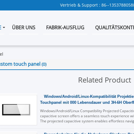
Vertrieb & Support :
86--1353788058
E
ÜBER UNS
FABRIK-AUSFLUG
QUALITÄTSKONT
el
ustom touch panel
(0)
Related Product
Windows/Android/Linux-Kompatibilität Projektier
Touchpanel mit 000 Lebensdauer und 3H-6H Oberf
Windows/Android/Linux Compatibility Projected Capaciti
capacitive screen offers a seamless touch experience wi
The projected capacitive system enables effortless navi
clarity and visual ...
Lesen Sie weiter