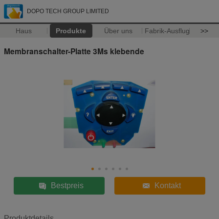
DOPO TECH GROUP LIMITED
Haus
Produkte
Über uns
Fabrik-Ausflug
>>
Membranschalter-Platte 3Ms klebende
Bestpreis
Kontakt
Produktdetails