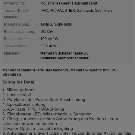
Anwendung:
Industrielles Gerät, Haushaltsgerät
Tastatur-Knopf-
PVC, PC, HAUSTIER, Sandwich, Stromkreis
Material:
Klassifizierung:
Taktil u. Nicht-Taktil
Betriebsspannung:
DC 35V
Betriebsstrom:
100mA 1W
Tastverhältnis:
FC > 40%
Membran Schalter Tastatur
Markieren:
,
Schlüssel Membranschalter
Membranschalter-Platte 3Ms klebende, Membran-Tastatur mit FPC-
Stromkreis
Schnelles Detail
Silikon geformt
1.
2. Laser geätzt
3. Parylene oder Polyurethan-Beschichtung
4. Epoxidbeschichtung
5. AG-Paste, FPC, PWB-Struktur
6. Eingebettete LED, Widerstände u. Sensoren
7. Fähig, zur wasserdichten Anforderung des Kunden u. zum
UVschutzentwurf zu machen
8. Faser-Optik- u. Leuchtbacklighting
9. Antistatischer Entwurf ESD: unter Verwendung der Aluminiumfolie