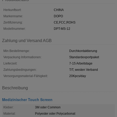
Herkunftsort:
CHINA
Markenname:
DOPO
Zertifizierung:
CE,FCC,ROHS
Modellnummer:
DPT-MS-12
Zahlung und Versand AGB
Min Bestellmenge:
Durchkontaktierung
Verpackung Informationen:
Standardexportpaket
Lieferzeit:
7-15 Arbeitstage
Zahlungsbedingungen:
T/T, westen Verband
Versorgungsmaterial-Fähigkeit:
20Kpcs/day
Beschreibung
Medizinischer Touch Screen
Kleber:
3M oder Common
Material:
Polyester oder Polycarbonat