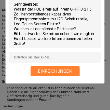
Membrantastatur mit FPC-Stromkreis
Membranschalteraufkleber
Material: Polyester oder Polycarbonat
Grafik-Format: CorelDraw, Adobe-Illustrator AI oder ENV, AutoCAD
Dwg oder DXF
Tastgefühl: Wird durch die Stärke des overlayer bestimmt.
Normalerweise zwischen 0,06" -0,08".
Farbüberprüfung: Zusammenpassendes System Pantone; Das
Munsell-Farbsystem; Farbproben
Leitfähige Spur: Silber oder Kupfer
Abschirmung: EMI/ESD/RFI kann eingesetzt werden.
Haube: Edelstahl oder Plastik
Betätigungs-Kraft: Hängen Sie von der Anforderung des Kunden ab.
Normalerweise zwischen 30-600 Gramm.
Reise: Hängen Sie von der Anforderung des Kunden ab.
EINREICHUNGEN
Normalerweise zwischen 0,010" - 0,020".
Lebenszyklus: 5 Million Zyklen (bis)
Stärke:
Lebensdauer zu drücken ist in zehn hundert tausendmal.
Haben Sie die Eigenschaften der Funktion stabilisiert.
Griff zuverlässig und gutes Tactilitygefühl.
Kundengebundener Entwurf
Technologie