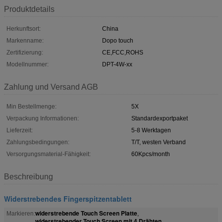
Produktdetails
Herkunftsort:
China
Markenname:
Dopo touch
Zertifizierung:
CE,FCC,ROHS
Modellnummer:
DPT-4W-xx
Zahlung und Versand AGB
Min Bestellmenge:
5X
Verpackung Informationen:
Standardexportpaket
Lieferzeit:
5-8 Werktagen
Zahlungsbedingungen:
T/T, westen Verband
Versorgungsmaterial-Fähigkeit:
60Kpcs/month
Beschreibung
Widerstrebendes Fingerspitzentablett
widerstrebende Touch Screen Platte
Markieren:
,
widerstrebender Touch Screen mit 4 Drähten