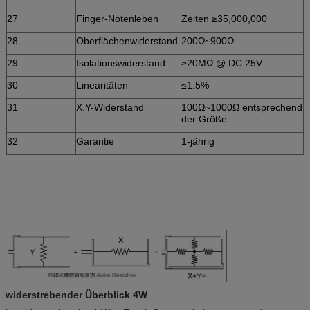
27
Finger-Notenleben
Zeiten ≥35,000,000
28
Oberflächenwiderstand
200Ω~900Ω
29
Isolationswiderstand
≥20MΩ @ DC 25V
30
Linearitäten
≤1.5%
31
X.Y-Widerstand
100Ω~1000Ω entsprechend
der Größe
32
Garantie
1-jährig
widerstrebender Überblick 4W