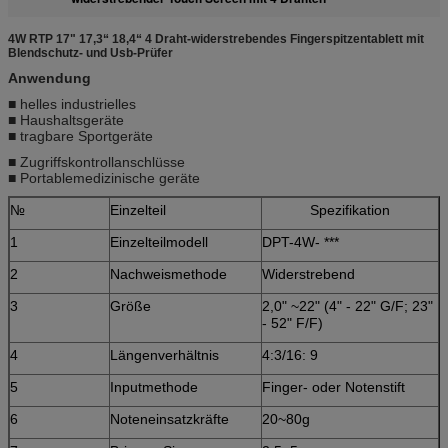
4W RTP 17" 17,3“ 18,4“ 4 Draht-widerstrebendes Fingerspitzentablett mit
Blendschutz- und Usb-Prüfer
Anwendung
■ helles industrielles
■ Haushaltsgeräte
■ tragbare Sportgeräte
■ Zugriffskontrollanschlüsse
■ Portablemedizinische geräte
№
Einzelteil
Spezifikation
1
Einzelteilmodell
DPT-4W- ***
2
Nachweismethode
Widerstrebend
3
Größe
2,0" ~22" (4" - 22" G/F; 23"
- 52" F/F)
4
Längenverhältnis
4:3/16: 9
5
Inputmethode
Finger- oder Notenstift
6
Noteneinsatzkräfte
20~80g