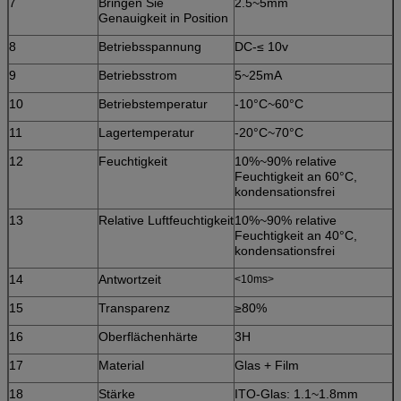
7
Bringen Sie
2.5~5mm
Genauigkeit in Position
8
Betriebsspannung
DC-≤ 10v
9
Betriebsstrom
5~25mA
10
Betriebstemperatur
-10°C~60°C
11
Lagertemperatur
-20°C~70°C
12
Feuchtigkeit
10%~90% relative
Feuchtigkeit an 60°C,
kondensationsfrei
13
Relative Luftfeuchtigkeit
10%~90% relative
Feuchtigkeit an 40°C,
kondensationsfrei
14
Antwortzeit
<10ms>
15
Transparenz
≥80%
16
Oberflächenhärte
3H
17
Material
Glas + Film
18
Stärke
ITO-Glas: 1.1~1.8mm