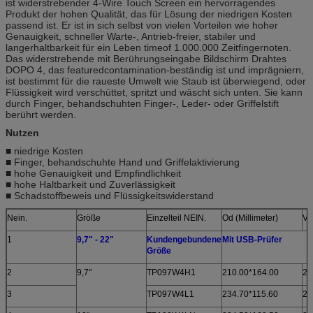
ist widerstrebender 4-Wire Touch Screen ein hervorragendes
Produkt der hohen Qualität, das für Lösung der niedrigen Kosten
passend ist. Er ist in sich selbst von vielen Vorteilen wie hoher
Genauigkeit, schneller Warte-, Antrieb-freier, stabiler und
langerhaltbarkeit für ein Leben timeof 1.000.000 Zeitfingernoten.
Das widerstrebende mit Berührungseingabe Bildschirm Drahtes
DOPO 4, das featuredcontamination-beständig ist und imprägniern,
ist bestimmt für die raueste Umwelt wie Staub ist überwiegend, oder
Flüssigkeit wird verschüttet, spritzt und wäscht sich unten. Sie kann
durch Finger, behandschuhten Finger-, Leder- oder Griffelstift
berührt werden.
Nutzen
■ niedrige Kosten
■ Finger, behandschuhte Hand und Griffelaktivierung
■ hohe Genauigkeit und Empfindlichkeit
■ hohe Haltbarkeit und Zuverlässigkeit
■ Schadstoffbeweis und Flüssigkeitswiderstand
Nein.
Größe
Einzelteil NEIN.
Od (Millimeter)
VA
1
9,7" - 22"
Kundengebundene
Mit USB-Prüfer
Größe
2
9,7"
TP097W4H1
210.00*164.00
20
3
TP097W4L1
234.70*115.60
22