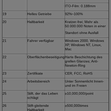
ITO-Film: 0.188mm
19
Helles Getriebe
92%~100%
20
Haltbarkeit
Kratzer-frei; Mehr als
50.000.000 Noten in einer
Standort ohne Ausfall
21
Fahrer verfügbar
Windows 2000, Windows
XP, Windows NT, Linux,
Mac
22
Oberflächenbeseitigung
Harte Beschichtung des
grellen Glanzes; Anti-
Newton-Ring
23
Zertifikate
CER, FCC, RoHS
24
Arbeitsbereich
Unter Sonnenlicht Innen-
und im Freien
25
Stift, der das Leben
≥10,000,000/point
schlägt
26
Stift-gleitende
≥500,000times
Haltbarkeit