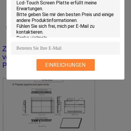
Zeichnung von 14", von 15,6“, von 17",
von 18,5, von 19" und von 21,5"
Pct-Notenmonitor
EINREICHUNGEN