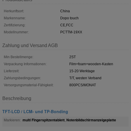
Herkunftsort:
China
Markenname:
Dopo touch
Zertifizierung:
CE,FCC
Modellnummer:
PCTTM-19XX
Zahlung und Versand AGB
Min Bestellmenge:
2ST
Verpackung Informationen:
Film+foam+wooden-Kasten
Lieferzeit:
15-20 Werktage
Zahlungsbedingungen:
T/T, westen Verband
Versorgungsmaterial-Fähigkeit:
800PCS/MONAT
Beschreibung
TFT-LCD / LCM- und TP-Bonding
multi Fingerspitzentablett
Notenbildschirmanzeigeplatte
Markieren:
,