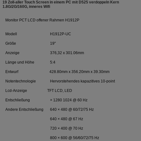
19 Zoll-aller Touch Screen in einem PC mit D525 verdoppeln Kern
1.8G/2G/160G, inneres Wifi
Monitor PCT LCD offener Rahmen H1912P
Modell
H1912P-UC
Größe
19"
Anzeige
376,32 x 301.06mm
Länge und Höhe
5:4
Entwurf
428.80mm x 356.20mm x 39.30mm
Notentechnologie
Hervorstehendes kapazitives 10-point
Lcd-Anzeige
TFT LCD, LED
Entschließung
× 1280 1024 @ 60 Hz
Andere Entschließung
640 × 480 @ 60/72/75 Hz
640 × 480 @ 67 Hz
720 × 400 @ 70 Hz
800 × 600 @ 56/60/72/75 Hz