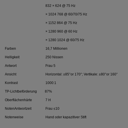
832 × 624 @ 75 Hz
× 1024 768 @ 60/70/75 Hz
× 1152 864 @ 75 Hz
× 1280 960 @ 60 Hz
× 1280 1024 @ 60/75 Hz
Farben
16,7 Millionen
Helligkeit
250 Nissen
Antwort
Frau 5
Ansicht
Horizontal: ±85°or 170°; Vertikale: ±80°or 160°
Kontrast
1000:1
TP-Lichtbeförderung
87%
Oberflächenhärte
7 H
NotenAntwortzeit
Frau ≤10
Notenweise
Hand oder kapazitiver Stift