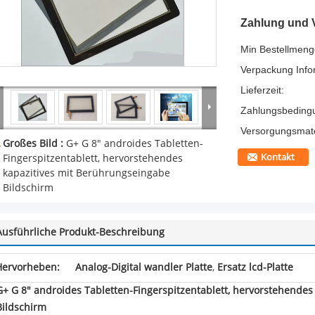
Zahlung und 
Min Bestellmeng
Verpackung Info
Lieferzeit:
Zahlungsbeding
Versorgungsmater
Großes Bild :
G+ G 8" androides Tabletten-
Kontakt
Fingerspitzentablett, hervorstehendes
kapazitives mit Berührungseingabe
Bildschirm
Ausführliche Produkt-Beschreibung
Hervorheben:
Analog-Digital wandler Platte
,
Ersatz lcd-Platte
G+ G 8" androides Tabletten-Fingerspitzentablett, hervorstehende
Bildschirm