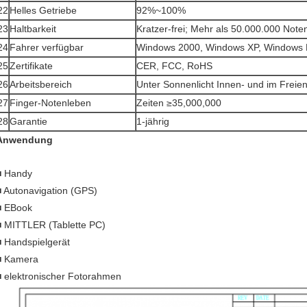
22
Helles Getriebe
92%~100%
23
Haltbarkeit
Kratzer-frei; Mehr als 50.000.000 Note
24
Fahrer verfügbar
Windows 2000, Windows XP, Windows N
25
Zertifikate
CER, FCC, RoHS
26
Arbeitsbereich
Unter Sonnenlicht Innen- und im Freie
27
Finger-Notenleben
Zeiten ≥35,000,000
28
Garantie
1-jährig
Anwendung
■ Handy
■ Autonavigation (GPS)
■ EBook
■ MITTLER (Tablette PC)
■ Handspielgerät
■ Kamera
■ elektronischer Fotorahmen