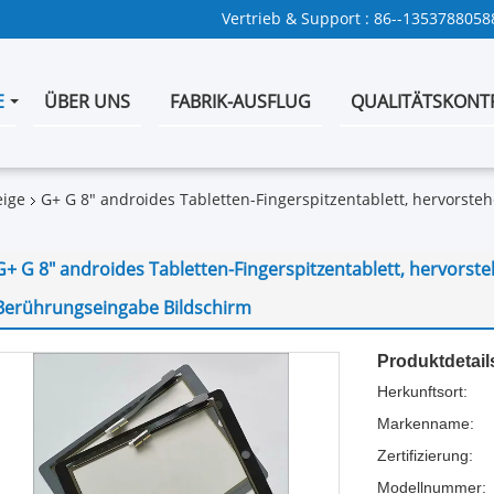
Vertrieb & Support :
86--1353788058
E
ÜBER UNS
FABRIK-AUSFLUG
QUALITÄTSKONT
eige
G+ G 8" androides Tabletten-Fingerspitzentablett, hervorste
G+ G 8" androides Tabletten-Fingerspitzentablett, hervorste
Berührungseingabe Bildschirm
Produktdetail
Herkunftsort:
Markenname:
Zertifizierung:
Modellnummer: