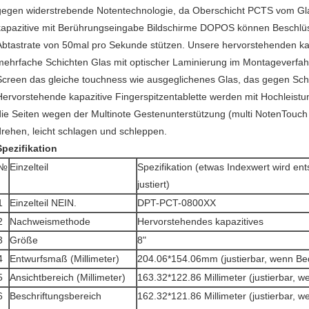
gegen widerstrebende Notentechnologie, da Oberschicht PCTS vom Glas
kapazitive mit Berührungseingabe Bildschirme DOPOS können Beschlüss
Abtastrate von 50mal pro Sekunde stützen. Unsere hervorstehenden ka
mehrfache Schichten Glas mit optischer Laminierung im Montageverfa
Screen das gleiche touchness wie ausgeglichenes Glas, das gegen Sc
Hervorstehende kapazitive Fingerspitzentablette werden mit Hochleist
die Seiten wegen der Multinote Gestenunterstützung (multi NotenTouch
drehen, leicht schlagen und schleppen.
Spezifikation
№
Einzelteil
Spezifikation (etwas Indexwert wird e
justiert)
1
Einzelteil NEIN.
DPT-PCT-0800XX
2
Nachweismethode
Hervorstehendes kapazitives
3
Größe
8"
4
Entwurfsmaß (Millimeter)
204.06*154.06mm (justierbar, wenn Be
5
Ansichtbereich (Millimeter)
163.32*122.86 Millimeter (justierbar, w
6
Beschriftungsbereich
162.32*121.86 Millimeter (justierbar, w