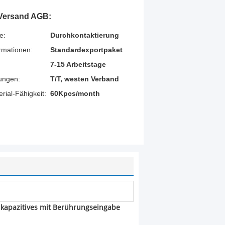
Versand AGB:
e:
Durchkontaktierung
rmationen:
Standardexportpaket
7-15 Arbeitstage
ungen:
T/T, westen Verband
ial-Fähigkeit:
60Kpcs/month
s kapazitives mit Berührungseingabe