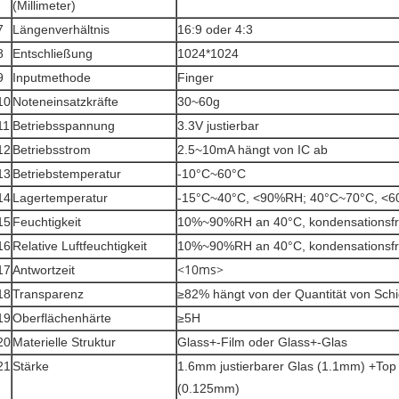
(Millimeter)
7
Längenverhältnis
16:9 oder 4:3
8
Entschließung
1024*1024
9
Inputmethode
Finger
10
Noteneinsatzkräfte
30~60g
11
Betriebsspannung
3.3V justierbar
12
Betriebsstrom
2.5~10mA hängt von IC ab
13
Betriebstemperatur
-10°C~60°C
14
Lagertemperatur
-15°C~40°C, <90%RH; 40°C~70°C, <
15
Feuchtigkeit
10%~90%RH an 40°C, kondensationsfr
16
Relative Luftfeuchtigkeit
10%~90%RH an 40°C, kondensationsfr
17
Antwortzeit
<10ms>
18
Transparenz
≥82% hängt von der Quantität von Sch
19
Oberflächenhärte
≥5H
20
Materielle Struktur
Glass+-Film oder Glass+-Glas
21
Stärke
1.6mm justierbarer Glas (1.1mm) +Top
(0.125mm)