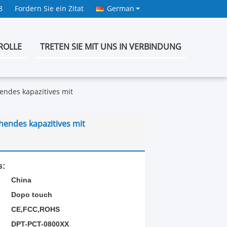
8
Fordern Sie ein Zitat
German
ROLLE
TRETEN SIE MIT UNS IN VERBINDUNG
hendes kapazitives mit
hendes kapazitives mit
s:
China
Dopo touch
CE,FCC,ROHS
DPT-PCT-0800XX