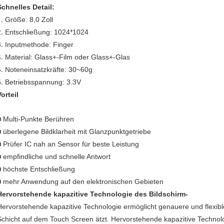
Schnelles Detail:
1.
Größe: 8,0 Zoll
2.
Entschließung:
1024*1024
3.
Inputmethode: Finger
4.
Material:
Glass+-Film oder Glass+-Glas
5.
Noteneinsatzkräfte: 30~60g
6.
Betriebsspannung: 3.3V
Vorteil
■ Multi-Punkte Berühren
■ überlegene Bildklarheit mit Glanzpunktgetriebe
■ Prüfer IC nah an Sensor für beste Leistung
■ empfindliche und schnelle Antwort
■ höchste Entschließung
■ mehr Anwendung auf den elektronischen Gebieten
Hervorstehende kapazitive Technologie des Bildschirm-
Hervorstehende kapazitive Technologie ermöglicht genauere und flexible
Schicht auf dem Touch Screen ätzt. Hervorstehende kapazitive Technolo