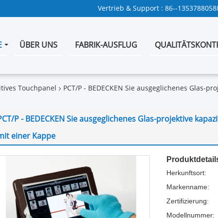
Vertrieb & Support :
86--1353788058
E
ÜBER UNS
FABRIK-AUSFLUG
QUALITÄTSKONT
zitives Touchpanel
PCT/P - BEDECKEN Sie ausgeglichenes Glas-proj
PCT/P - BEDECKEN Sie ausgeglichenes Glas-projektive kapa
mit einer Kappe
Produktdetail
Herkunftsort:
Markenname:
Zertifizierung:
Modellnummer: