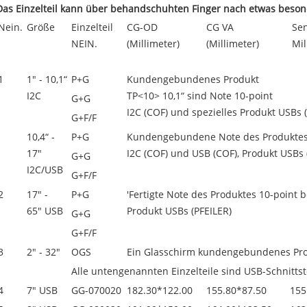
Das Einzelteil kann über behandschuhten Finger nach etwas beso
Nein.
Größe
Einzelteil
CG-OD
CG VA
Se
NEIN.
(Millimeter)
(Millimeter)
Mil
1
1" - 10,1“
P+G
Kundengebundenes Produkt
I2C
TP<10> 10,1“ sind Note 10-point
G+G
I2C (COF) und spezielles Produkt USBs 
G+F/F
10,4“ -
P+G
Kundengebundene Note des Produktes
17"
I2C (COF) und USB (COF), Produkt USBs 
G+G
I2C/USB
G+F/F
2
17" -
P+G
'Fertigte Note des Produktes 10-point 
65" USB
Produkt USBs (PFEILER)
G+G
G+F/F
3
2" - 32"
OGS
Ein Glasschirm kundengebundenes Pr
Alle untengenannten Einzelteile sind USB-Schnittst
4
7" USB
GG-070020
182.30*122.00
155.80*87.50
155