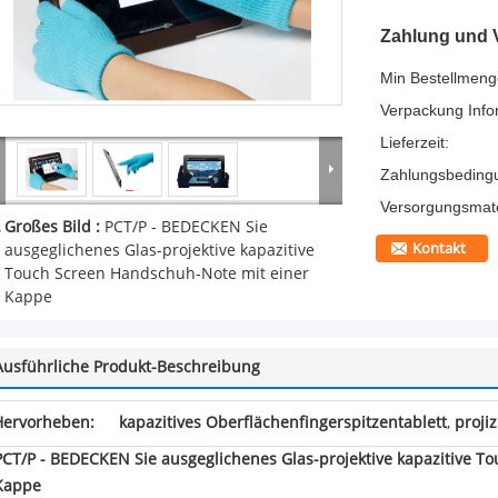
Zahlung und 
Min Bestellmeng
Verpackung Info
Lieferzeit:
Zahlungsbeding
Versorgungsmater
Großes Bild :
PCT/P - BEDECKEN Sie
Kontakt
ausgeglichenes Glas-projektive kapazitive
Touch Screen Handschuh-Note mit einer
Kappe
Ausführliche Produkt-Beschreibung
Hervorheben:
kapazitives Oberflächenfingerspitzentablett
,
proji
PCT/P - BEDECKEN Sie ausgeglichenes Glas-projektive kapazitive T
Kappe