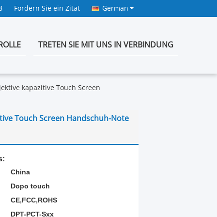
8
Fordern Sie ein Zitat
German
ROLLE
TRETEN SIE MIT UNS IN VERBINDUNG
ektive kapazitive Touch Screen
zitive Touch Screen Handschuh-Note
s:
China
Dopo touch
CE,FCC,ROHS
DPT-PCT-Sxx