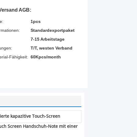
Versand AGB:
e:
1pcs
rmationen:
Standardexportpaket
7-15 Arbeitstage
ungen:
T/T, westen Verband
ial-Fähigkeit:
60Kpcs/month
zierte kapazitive Touch-Screen
ouch Screen Handschuh-Note mit einer