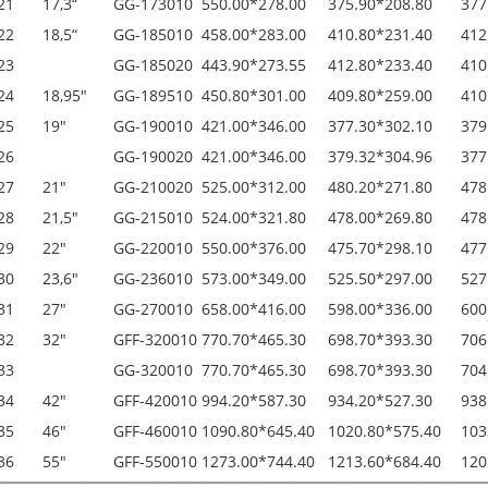
21
17,3“
GG-173010
550.00*278.00
375.90*208.80
377
22
18,5“
GG-185010
458.00*283.00
410.80*231.40
412
23
GG-185020
443.90*273.55
412.80*233.40
410
24
18,95"
GG-189510
450.80*301.00
409.80*259.00
410
25
19"
GG-190010
421.00*346.00
377.30*302.10
379
26
GG-190020
421.00*346.00
379.32*304.96
377
27
21"
GG-210020
525.00*312.00
480.20*271.80
478
28
21,5"
GG-215010
524.00*321.80
478.00*269.80
478
29
22"
GG-220010
550.00*376.00
475.70*298.10
477
30
23,6"
GG-236010
573.00*349.00
525.50*297.00
527
31
27"
GG-270010
658.00*416.00
598.00*336.00
600
32
32"
GFF-320010
770.70*465.30
698.70*393.30
706
33
GG-320010
770.70*465.30
698.70*393.30
704
34
42"
GFF-420010
994.20*587.30
934.20*527.30
938
35
46"
GFF-460010
1090.80*645.40
1020.80*575.40
103
36
55"
GFF-550010
1273.00*744.40
1213.60*684.40
120