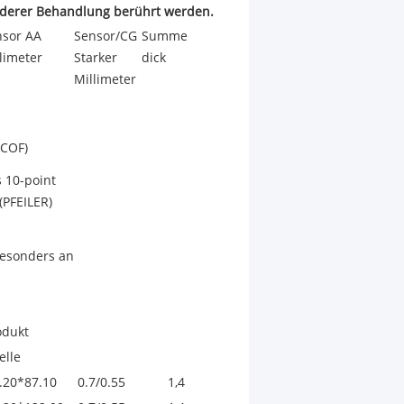
nderer Behandlung berührt werden.
nsor AA
Sensor/CG
Summe
limeter
Starker
dick
Millimeter
(COF)
 10-point
(PFEILER)
besonders an
odukt
elle
.20*87.10
0.7/0.55
1,4