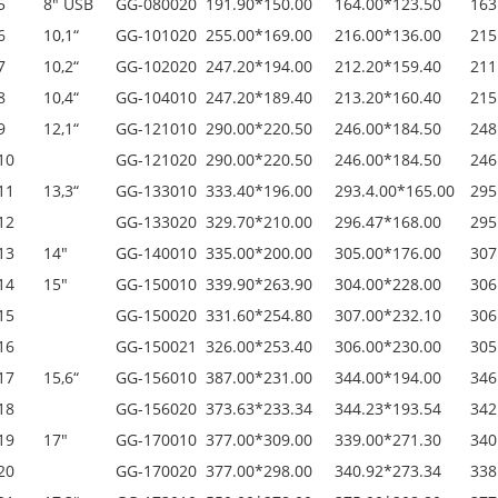
5
8" USB
GG-080020
191.90*150.00
164.00*123.50
163
6
10,1“
GG-101020
255.00*169.00
216.00*136.00
215
7
10,2“
GG-102020
247.20*194.00
212.20*159.40
211
8
10,4“
GG-104010
247.20*189.40
213.20*160.40
215
9
12,1“
GG-121010
290.00*220.50
246.00*184.50
248
10
GG-121020
290.00*220.50
246.00*184.50
246
11
13,3“
GG-133010
333.40*196.00
293.4.00*165.00
295
12
GG-133020
329.70*210.00
296.47*168.00
295
13
14"
GG-140010
335.00*200.00
305.00*176.00
307
14
15"
GG-150010
339.90*263.90
304.00*228.00
306
15
GG-150020
331.60*254.80
307.00*232.10
306
16
GG-150021
326.00*253.40
306.00*230.00
305
17
15,6“
GG-156010
387.00*231.00
344.00*194.00
346
18
GG-156020
373.63*233.34
344.23*193.54
342
19
17"
GG-170010
377.00*309.00
339.00*271.30
340
20
GG-170020
377.00*298.00
340.92*273.34
338