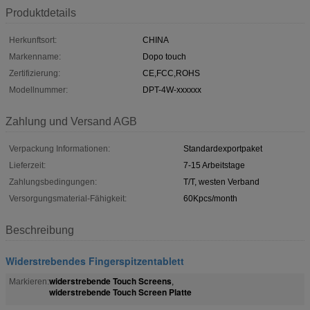
Produktdetails
Herkunftsort:
CHINA
Markenname:
Dopo touch
Zertifizierung:
CE,FCC,ROHS
Modellnummer:
DPT-4W-xxxxxx
Zahlung und Versand AGB
Verpackung Informationen:
Standardexportpaket
Lieferzeit:
7-15 Arbeitstage
Zahlungsbedingungen:
T/T, westen Verband
Versorgungsmaterial-Fähigkeit:
60Kpcs/month
Beschreibung
Widerstrebendes Fingerspitzentablett
widerstrebende Touch Screens
Markieren:
,
widerstrebende Touch Screen Platte