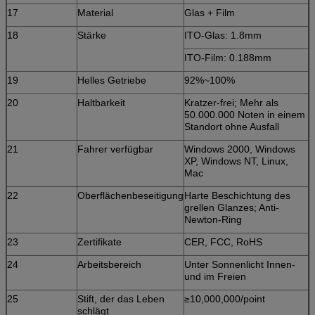
17
Material
Glas + Film
18
Stärke
ITO-Glas: 1.8mm
ITO-Film: 0.188mm
19
Helles Getriebe
92%~100%
20
Haltbarkeit
Kratzer-frei; Mehr als
50.000.000 Noten in einem
Standort ohne Ausfall
21
Fahrer verfügbar
Windows 2000, Windows
XP, Windows NT, Linux,
Mac
22
Oberflächenbeseitigung
Harte Beschichtung des
grellen Glanzes; Anti-
Newton-Ring
23
Zertifikate
CER, FCC, RoHS
24
Arbeitsbereich
Unter Sonnenlicht Innen-
und im Freien
25
Stift, der das Leben
≥10,000,000/point
schlägt