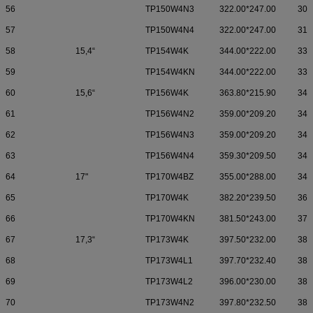
56
TP150W4N3
322.00*247.00
308
57
TP150W4N4
322.00*247.00
310
58
15,4“
TP154W4K
344.00*222.00
335
59
TP154W4KN
344.00*222.00
335
60
15,6“
TP156W4K
363.80*215.90
347
61
TP156W4N2
359.00*209.20
344
62
TP156W4N3
359.00*209.20
348
63
TP156W4N4
359.30*209.50
345
64
17"
TP170W4BZ
355.00*288.00
341
65
TP170W4K
382.20*239.50
367
66
TP170W4KN
381.50*243.00
371
67
17,3“
TP173W4K
397.50*232.00
385
68
TP173W4L1
397.70*232.40
384
69
TP173W4L2
396.00*230.00
387
70
TP173W4N2
397.80*232.50
386