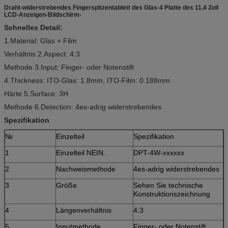
Draht-widerstrebendes Fingerspitzentablett des Glas-4 Platte des 11,4 Zoll
LCD-Anzeigen-Bildschirm-
Schnelles Detail:
1.Material: Glas + Film
Verhältnis 2.Aspect: 4:3
Methode 3.Input: Finger- oder Notenstift
4.Thickness: ITO-Glas: 1.8mm, ITO-Film: 0.188mm
Härte 5.Surface: 3H
Methode 6.Detection: 4es-adrig widerstrebendes
Spezifikation
№
Einzelteil
Spezifikation
1
Einzelteil NEIN.
DPT-4W-xxxxxx
2
Nachweismethode
4es-adrig widerstrebendes
3
Größe
Sehen Sie technische
Konstruktionszeichnung
4
Längenverhältnis
4:3
5
Inputmethode
Finger- oder Notenstift