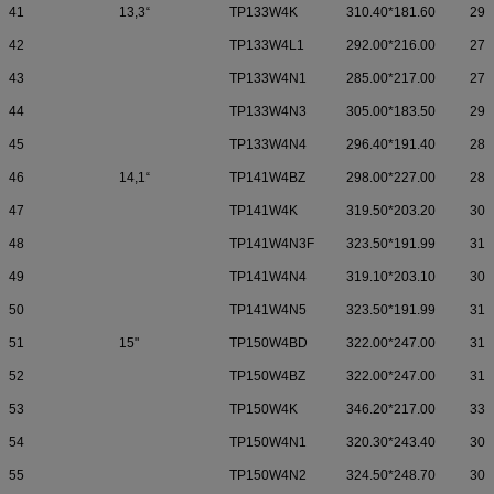
41
13,3“
TP133W4K
310.40*181.60
297
42
TP133W4L1
292.00*216.00
274
43
TP133W4N1
285.00*217.00
275
44
TP133W4N3
305.00*183.50
297
45
TP133W4N4
296.40*191.40
288
46
14,1“
TP141W4BZ
298.00*227.00
289
47
TP141W4K
319.50*203.20
307
48
TP141W4N3F
323.50*191.99
313
49
TP141W4N4
319.10*203.10
307
50
TP141W4N5
323.50*191.99
313
51
15"
TP150W4BD
322.00*247.00
310
52
TP150W4BZ
322.00*247.00
310
53
TP150W4K
346.20*217.00
331
54
TP150W4N1
320.30*243.40
309
55
TP150W4N2
324.50*248.70
308