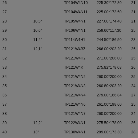
26
TP104W4N10
225.30*172.80
215
27
TP104W4N11
225.00*173.50
215
28
10,5“
TP105W4N1
227.60*174.40
213
29
10,6“
TP106W4N1
259.60*117.30
250
30
11,4“
TP114W4H1
244.50*186.50
236
31
12,1“
TP121W4BZ
266.00*203.20
253
32
TP121W4H2
271.00*206.00
254
33
TP121W4K
275.82*178.03
264
34
TP121W4N2
260.00*200.00
252
35
TP121W4N3
260.80*203.20
248
36
TP121W4N4
279.00*166.84
271
37
TP121W4N6
261.00*198.60
250
38
TP121W4N7
260.00*200.00
247
39
12,2“
TP122W4N1
275.50*178.00
264
40
13"
TP130W4N1
299.00*173.30
280