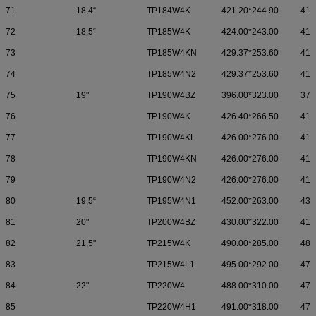
71
18,4“
TP184W4K
421.20*244.90
412
72
18,5“
TP185W4K
424.00*243.00
410
73
TP185W4KN
429.37*253.60
413
74
TP185W4N2
429.37*253.60
413
75
19"
TP190W4BZ
396.00*323.00
377
76
TP190W4K
426.40*266.50
410
77
TP190W4KL
426.00*276.00
414
78
TP190W4KN
426.00*276.00
414
79
TP190W4N2
426.00*276.00
410
80
19,5“
TP195W4N1
452.00*263.00
435
81
20"
TP200W4BZ
430.00*322.00
413
82
21,5"
TP215W4K
490.00*285.00
480
83
TP215W4L1
495.00*292.00
479
84
22"
TP220W4
488.00*310.00
475
85
TP220W4H1
491.00*318.00
477