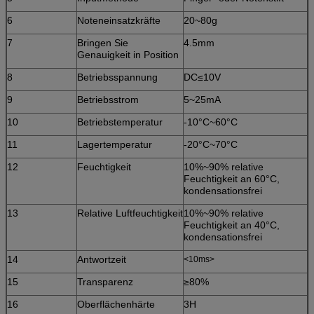
6
Noteneinsatzkräfte
20~80g
7
Bringen Sie
4.5mm
Genauigkeit in Position
8
Betriebsspannung
DC≤10V
9
Betriebsstrom
5~25mA
10
Betriebstemperatur
-10°C~60°C
11
Lagertemperatur
-20°C~70°C
12
Feuchtigkeit
10%~90% relative
Feuchtigkeit an 60°C,
kondensationsfrei
13
Relative Luftfeuchtigkeit
10%~90% relative
Feuchtigkeit an 40°C,
kondensationsfrei
14
Antwortzeit
<10ms>
15
Transparenz
≥80%
16
Oberflächenhärte
3H