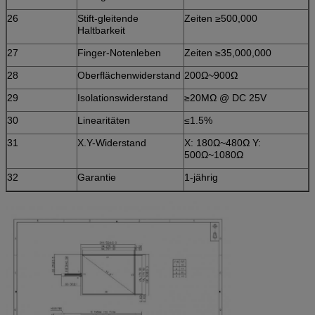
26
Stift-gleitende
Zeiten ≥500,000
Haltbarkeit
27
Finger-Notenleben
Zeiten ≥35,000,000
28
Oberflächenwiderstand
200Ω~900Ω
29
Isolationswiderstand
≥20MΩ @ DC 25V
30
Linearitäten
≤1.5%
31
X.Y-Widerstand
X: 180Ω~480Ω Y:
500Ω~1080Ω
32
Garantie
1-jährig