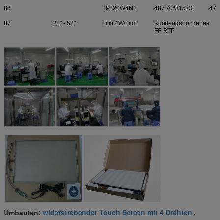
86
TP220W4N1
487.70*315.00
477
87
22" - 52"
Film 4W/Film
Kundengebundenes
FF-RTP
widerstrebender Touch Screen mit 4 Drähten
Umbauten:
,