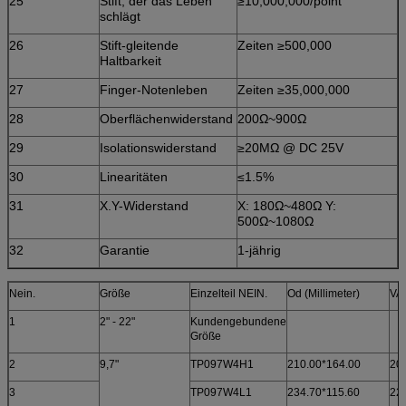
25
Stift, der das Leben
≥10,000,000/point
schlägt
26
Stift-gleitende
Zeiten ≥500,000
Haltbarkeit
27
Finger-Notenleben
Zeiten ≥35,000,000
28
Oberflächenwiderstand
200Ω~900Ω
29
Isolationswiderstand
≥20MΩ @ DC 25V
30
Linearitäten
≤1.5%
31
X.Y-Widerstand
X: 180Ω~480Ω Y:
500Ω~1080Ω
32
Garantie
1-jährig
Nein.
Größe
Einzelteil NEIN.
Od (Millimeter)
VA 
1
2" - 22"
Kundengebundene
Größe
2
9,7"
TP097W4H1
210.00*164.00
20
3
TP097W4L1
234.70*115.60
22