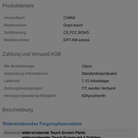
Produktdetails
Herkunftsort:
CHINA
Markenname:
Dopo touch
Zertifizierung:
CE,FCC,ROHS
Modellnummer:
DPT-4W-xxxxxx
Zahlung und Versand AGB
Min Bestellmenge:
10pcs
Verpackung Informationen:
Standardexportpaket
Lieferzeit:
7-15 Arbeitstage
Zahlungsbedingungen:
T/T, westen Verband
Versorgungsmaterial-Fähigkeit:
60Kpcs/month
Beschreibung
Widerstrebendes Fingerspitzentablett
widerstrebende Touch Screen Platte
Markieren:
,
widerstrebender Touch Screen mit 4 Drähten