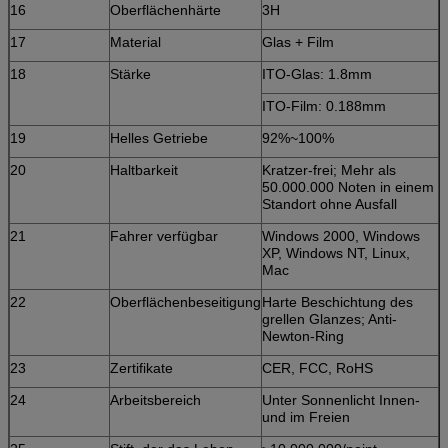
16
Oberflächenhärte
3H
17
Material
Glas + Film
18
Stärke
ITO-Glas: 1.8mm
ITO-Film: 0.188mm
19
Helles Getriebe
92%~100%
20
Haltbarkeit
Kratzer-frei; Mehr als
50.000.000 Noten in einem
Standort ohne Ausfall
21
Fahrer verfügbar
Windows 2000, Windows
XP, Windows NT, Linux,
Mac
22
Oberflächenbeseitigung
Harte Beschichtung des
grellen Glanzes; Anti-
Newton-Ring
23
Zertifikate
CER, FCC, RoHS
24
Arbeitsbereich
Unter Sonnenlicht Innen-
und im Freien