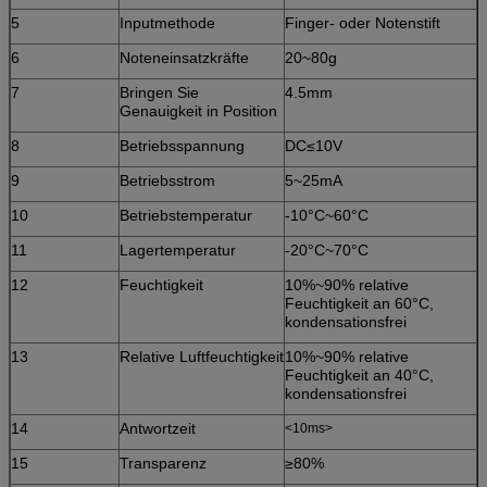
5
Inputmethode
Finger- oder Notenstift
6
Noteneinsatzkräfte
20~80g
7
Bringen Sie
4.5mm
Genauigkeit in Position
8
Betriebsspannung
DC≤10V
9
Betriebsstrom
5~25mA
10
Betriebstemperatur
-10°C~60°C
11
Lagertemperatur
-20°C~70°C
12
Feuchtigkeit
10%~90% relative
Feuchtigkeit an 60°C,
kondensationsfrei
13
Relative Luftfeuchtigkeit
10%~90% relative
Feuchtigkeit an 40°C,
kondensationsfrei
14
Antwortzeit
<10ms>
15
Transparenz
≥80%