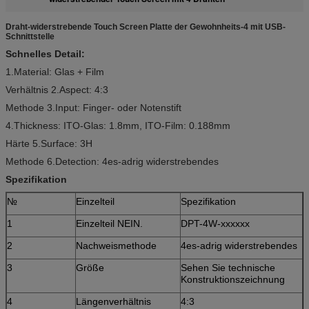
Draht-widerstrebende Touch Screen Platte der Gewohnheits-4 mit USB-
Schnittstelle
Schnelles Detail:
1.Material: Glas + Film
Verhältnis 2.Aspect: 4:3
Methode 3.Input: Finger- oder Notenstift
4.Thickness: ITO-Glas: 1.8mm, ITO-Film: 0.188mm
Härte 5.Surface: 3H
Methode 6.Detection: 4es-adrig widerstrebendes
Spezifikation
№
Einzelteil
Spezifikation
1
Einzelteil NEIN.
DPT-4W-xxxxxx
2
Nachweismethode
4es-adrig widerstrebendes
3
Größe
Sehen Sie technische
Konstruktionszeichnung
4
Längenverhältnis
4:3