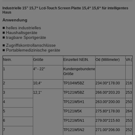
Industrielle 15" 15,7“ Lcd-Touch Screen Platte 15,4“ 15,6“ für intelligentes
Haus
Anwendung
■ helles industrielles
■ Haushaltsgeräte
■ tragbare Sportgeräte
■ Zugriffskontrollanschlüsse
■ Portablemedizinische geräte
Nein.
Größe
Einzelteil NEIN.
Od (Millimeter)
VA (M
1
4" - 22"
Kundengebundene
Größe
2
10,4“
TP104W5BZ
234.00*178.00
216.
3
12,1“
TP121W5BZ
266.00*203.20
253.
4
TP121W5H1
263.00*200.00
250.
5
TP121W5K
275.80*178.00
264.
6
TP121W5N1
279.00*215.60
253.
7
TP121W5N2
271.00*206.00
252.