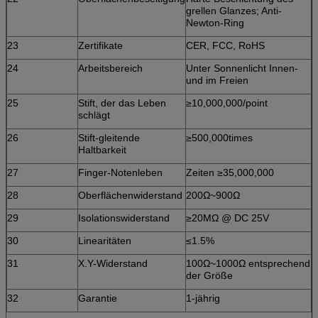
grellen Glanzes; Anti-
Newton-Ring
23
Zertifikate
CER, FCC, RoHS
24
Arbeitsbereich
Unter Sonnenlicht Innen-
und im Freien
25
Stift, der das Leben
≥10,000,000/point
schlägt
26
Stift-gleitende
≥500,000times
Haltbarkeit
27
Finger-Notenleben
Zeiten ≥35,000,000
28
Oberflächenwiderstand
200Ω~900Ω
29
Isolationswiderstand
≥20MΩ @ DC 25V
30
Linearitäten
≤1.5%
31
X.Y-Widerstand
100Ω~1000Ω entsprechend
der Größe
32
Garantie
1-jährig