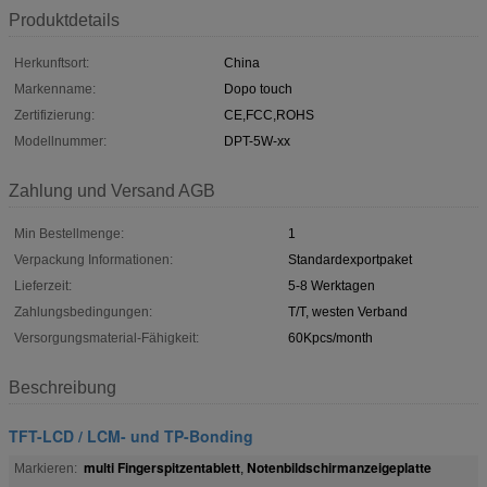
Produktdetails
Herkunftsort:
China
Markenname:
Dopo touch
Zertifizierung:
CE,FCC,ROHS
Modellnummer:
DPT-5W-xx
Zahlung und Versand AGB
Min Bestellmenge:
1
Verpackung Informationen:
Standardexportpaket
Lieferzeit:
5-8 Werktagen
Zahlungsbedingungen:
T/T, westen Verband
Versorgungsmaterial-Fähigkeit:
60Kpcs/month
Beschreibung
TFT-LCD / LCM- und TP-Bonding
multi Fingerspitzentablett
Notenbildschirmanzeigeplatte
Markieren:
,