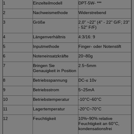
1
Einzelteilmodell
DPT-5W- ***
23
TP17W5K
382.20239.50
367.
2
Nachweismethode
Widerstrebend
24
TP17W5N2
357.00*295.00
341.
3
Größe
2,0" ~22" (4" - 22" G/F; 23"
- 52" F/F)
25
TP17W5N5
354.00*290.00
341.
4
Längenverhältnis
4:3/16: 9
26
17,3“
TP173W5K
397.70*232.40
384.
5
Inputmethode
Finger- oder Notenstift
27
TP173W5N1
401.00*234.00
386.
28
6
19"
Noteneinsatzkräfte
TP19W5BZ
20~80g
396.00*323.00
377.
29
TP19W5K
426.00*276.00
414.
7
Bringen Sie
2.5~5mm
Genauigkeit in Position
30
TP19W5N1
394.00*324.00
377.
8
Betriebsspannung
DC-≤ 10v
31
TP19W5N2
395.00*324.00
380.
9
Betriebsstrom
5~25mA
32
TP19W5N3
395.00*322.00
380.
10
Betriebstemperatur
-10°C~60°C
33
20"
TP20W5BZ
430.00*322.00
413.0
11
Lagertemperatur
-20°C~70°C
34
21,5"
TP215W5K
500.00*289.60
480.
12
Feuchtigkeit
10%~90% relative
35
22"
TP22W5
488.00*310.00
475.
Feuchtigkeit an 60°C,
kondensationsfrei
36
TP22W5N2
493.00*320.00
480.