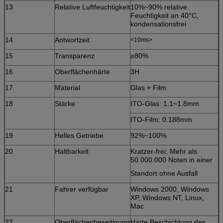
13
Relative Luftfeuchtigkeit
10%~90% relative
Feuchtigkeit an 40°C,
kondensationsfrei
14
Antwortzeit
<10ms>
15
Transparenz
≥80%
16
Oberflächenhärte
3H
17
Material
Glas + Film
18
Stärke
ITO-Glas: 1.1~1.8mm
ITO-Film: 0.188mm
19
Helles Getriebe
92%~100%
20
Haltbarkeit
Kratzer-frei; Mehr als
50.000.000 Noten in einer
Standort ohne Ausfall
21
Fahrer verfügbar
Windows 2000, Windows
XP, Windows NT, Linux,
Mac
22
Oberflächenbeseitigung
Harte Beschichtung des