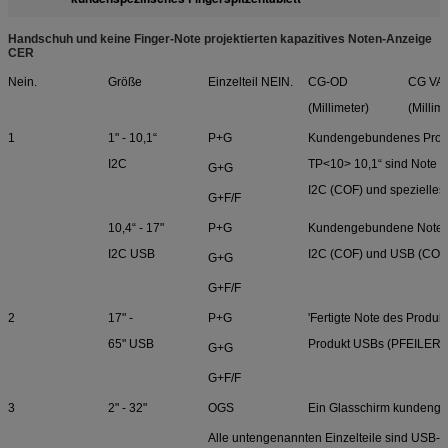
Handschuh und keine Finger-Note projektierten kapazitives Noten-Anzeige
CER
Nein.
Größe
Einzelteil NEIN.
CG-OD
CG VA
(Millimeter)
(Millim
1
1" - 10,1“
P+G
Kundengebundenes Prod
I2C
TP<10> 10,1“ sind Note 1
G+G
I2C (COF) und spezielle
G+F/F
10,4“ - 17"
P+G
Kundengebundene Note d
I2C USB
I2C (COF) und USB (COF)
G+G
G+F/F
2
17" -
P+G
'Fertigte Note des Produk
65" USB
Produkt USBs (PFEILER)
G+G
G+F/F
3
2" - 32"
OGS
Ein Glasschirm kundeng
Alle untengenannten Einzelteile sind USB-Sc