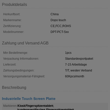
Produktdetails
Herkunftsort:
China
Markenname:
Dopo touch
Zertifizierung:
CE,FCC,ROHS
Modellnummer:
DPT-PCT-Sxx
Zahlung und Versand AGB
Min Bestellmenge:
1pcs
Verpackung Informationen:
Standardexportpaket
Lieferzeit:
7-15 Arbeitstage
Zahlungsbedingungen:
T/T, westen Verband
Versorgungsmaterial-Fähigkeit:
60Kpcs/month
Beschreibung
Industrielle Touch Screen Platte
KioskFingerspitzentablett
Markieren:
,
kundenspezifisches Fingerspitzentablett